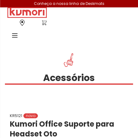
Conheça a nossa linha de Deskmats
Acessórios
KR5121
novo
Kumori Office Suporte para
Headset Oto