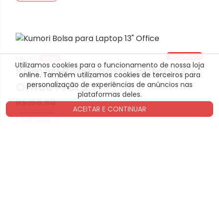
esgotado
KR7001
novo
Utilizamos cookies para o funcionamento de nossa loja
Kumori Bolsa para Laptop 13"
1. Onde é para entregar?
online. Também utilizamos cookies de terceiros para
Office Preta
personalização de experiências de anúncios nas
CEP
BUSCAR
plataformas deles.
R$168,90
ACEITAR E CONTINUAR
NÃO SEI MEU CEP
VER MAIS
OK
esgotado
KR1043
Kumori Deskmat Office 80x40
Vermelho