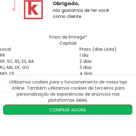
Obrigado,
nós gostamos de ter você
como cliente
Prazo de Entrega*
Capitais
Local
Prazo (dias úteis)
PR
1 dia
SP, SC, RS, ES, BA
2 dias
RJ, MS, DF, GO
3 dias
MG, CE
4 dias
MT, TO, RO, RR, MA, PI, RO
5 dias
Utilizamos cookies para o funcionamento de nossa loja
AL, AM, SE, PE, PB, RN, PA
6 dias
1. Onde é para entregar?
online. Também utilizamos cookies de terceiros para
AP, AC
7 dias
personalização de experiências de anúncios nas
*Prazos Sedex. Para confirmar, consulte seu CEP após clicar em
CEP
BUSCAR
plataformas deles.
Comprar.
ACEITAR E CONTINUAR
COMPRAR AGORA
Frete grátis para algumas regiões em compras acima de R$150,
NÃO SEI MEU CEP
valor reduzido para todas as outras regiões. Prazos podem
sofrer acréscimos temporários.
OK