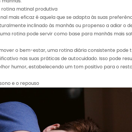
s manhãs.
rotina matinal produtiva
inal mais eficaz é aquela que se adapta às suas preferênc
turalmente inclinado às manhãs ou propenso a adiar o d
uma rotina pode servir como base para manhãs mais sati
over o bem-estar, uma rotina diária consistente pode 
ificativo nas suas práticas de autocuidado. Isso pode res
lhor humor, estabelecendo um tom positivo para o rest
o sono e o repouso