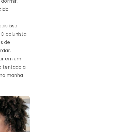
 dormir.
ido.
ois isso
O colunista
os de
rdar.
dar em um
o tentado a
 uma manhã