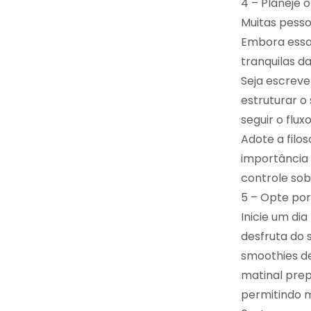
4 – Planeje o
Muitas pess
Embora essa
tranquilas 
Seja escreve
estruturar o
seguir o fluxo
Adote a filo
importância 
controle sob
5 – Opte por
Inicie um di
desfruta do 
smoothies de
matinal pre
permitindo m