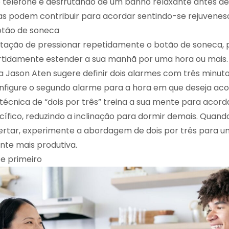
o telefone e desfrutando de um banho relaxante antes de
s podem contribuir para acordar sentindo-se rejuvenesc
botão de soneca
ntação de pressionar repetidamente o botão de soneca, p
tidamente estender a sua manhã por uma hora ou mais. 
a Jason Aten sugere definir dois alarmes com três minut
onfigure o segundo alarme para a hora em que deseja aco
 técnica de “dois por três” treina a sua mente para acor
cífico, reduzindo a inclinação para dormir demais. Quand
pertar, experimente a abordagem de dois por três para
te mais produtiva.
se primeiro