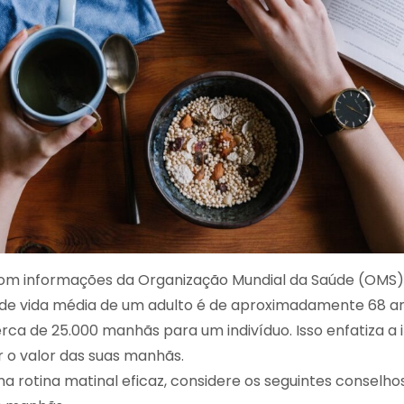
om informações da Organização Mundial da Saúde (OMS),
de vida média de um adulto é de aproximadamente 68 an
erca de 25.000 manhãs para um indivíduo. Isso enfatiza a
 o valor das suas manhãs.
ma rotina matinal eficaz, considere os seguintes conselho