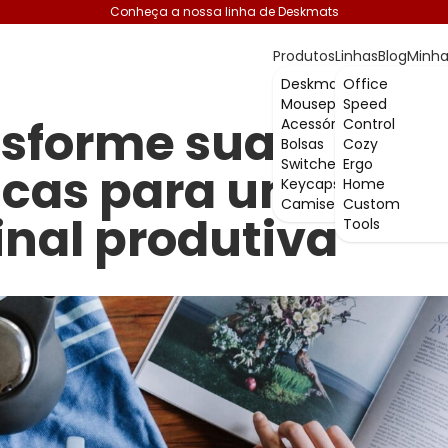
Conheça a nossa linha de Deskmats
Produtos
Linhas
Blog
Minha
Deskmats
Office
Mousepads
Speed
nsforme suas man
Acessórios
Control
Bolsas
Cozy
Switches
Ergo
icas para uma rot
Keycaps
Home
Camisetas
Custom
nal produtiva
Tools