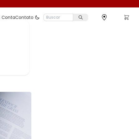
 Conta
Contato
hãs:
ina