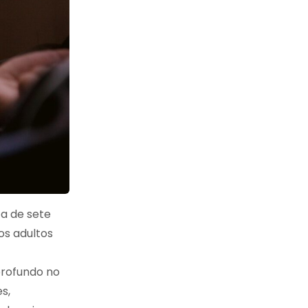
ca de sete
os adultos
profundo no
s,