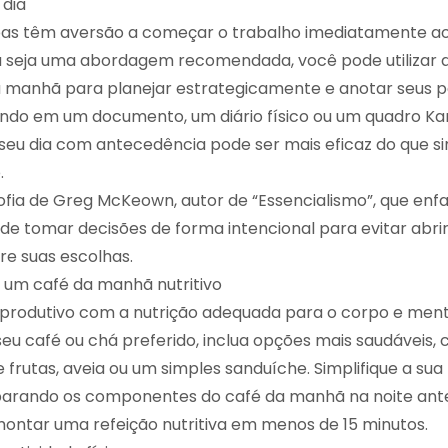
 dia
oas têm aversão a começar o trabalho imediatamente ao
 seja uma abordagem recomendada, você pode utilizar a
da manhã para planejar estrategicamente e anotar seus 
ndo em um documento, um diário físico ou um quadro Kan
 seu dia com antecedência pode ser mais eficaz do que 
.
sofia de Greg McKeown, autor de “Essencialismo”, que enfa
de tomar decisões de forma intencional para evitar abri
re suas escolhas.
 um café da manhã nutritivo
a produtivo com a nutrição adequada para o corpo e men
seu café ou chá preferido, inclua opções mais saudáveis,
 frutas, aveia ou um simples sanduíche. Simplifique a sua 
parando os componentes do café da manhã na noite ante
ontar uma refeição nutritiva em menos de 15 minutos.