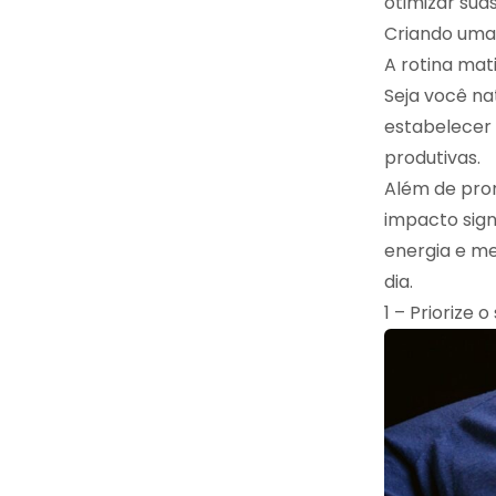
otimizar sua
Criando uma 
A rotina mat
Seja você na
estabelecer 
produtivas.
Além de prom
impacto sign
energia e me
dia.
1 – Priorize 