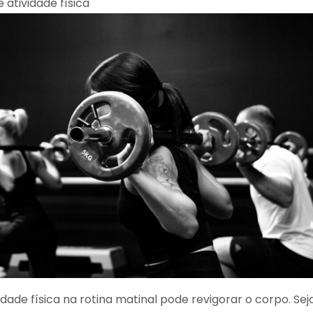
 atividade física
idade física na rotina matinal pode revigorar o corpo. Sej