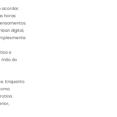
 acordar.
s horas
pensamentos.
ban digital,
simplesmente
tiza a
r mão do
te. Enquanto
 como
rotina
rior,