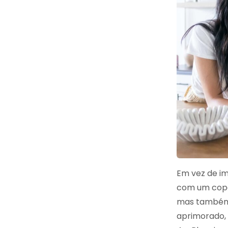
Em vez de im
com um copo 
mas também 
aprimorado,