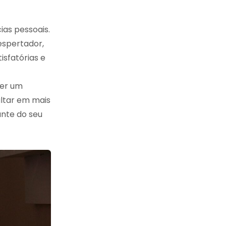
ias pessoais.
espertador,
sfatórias e
ter um
ultar em mais
ante do seu