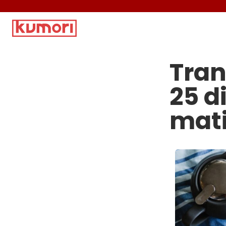
Tra
25 d
mati