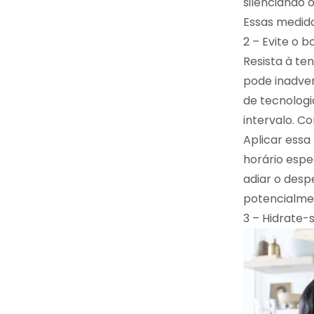
silenciando 
Essas medida
2 – Evite o 
Resista à te
pode inadver
de tecnologi
intervalo. C
Aplicar essa
horário espe
adiar o des
potencialmen
3 – Hidrate-