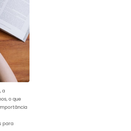
 a
os, o que
 importância
s para