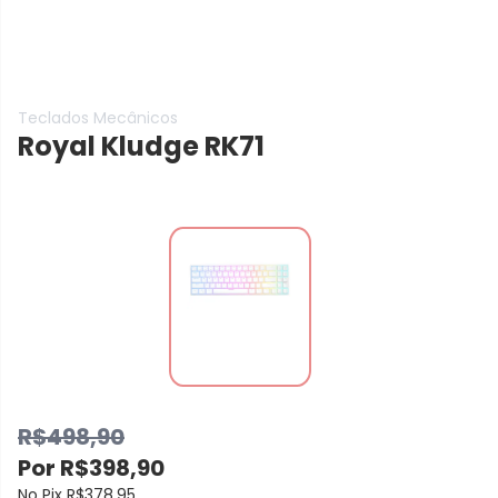
Teclados Mecânicos
Royal Kludge RK71
R$498,90
Por
R$398,90
No Pix
R$378,95
.