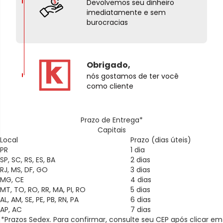
Devolvemos seu dinheiro
imediatamente e sem
burocracias
Obrigado,
nós gostamos de ter você
como cliente
Prazo de Entrega*
Capitais
Local
Prazo (dias úteis)
PR
1 dia
SP, SC, RS, ES, BA
2 dias
RJ, MS, DF, GO
3 dias
MG, CE
4 dias
MT, TO, RO, RR, MA, PI, RO
5 dias
AL, AM, SE, PE, PB, RN, PA
6 dias
AP, AC
7 dias
*Prazos Sedex. Para confirmar, consulte seu CEP após clicar em