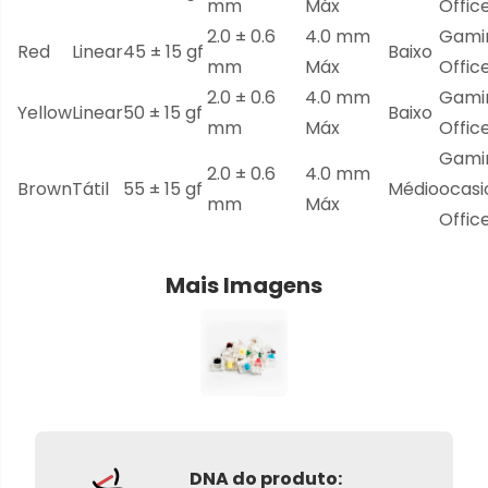
mm
Máx
Offic
2.0 ± 0.6
4.0 mm
Gami
Red
Linear
45 ± 15 gf
Baixo
mm
Máx
Offic
2.0 ± 0.6
4.0 mm
Gami
Yellow
Linear
50 ± 15 gf
Baixo
mm
Máx
Offic
Gami
2.0 ± 0.6
4.0 mm
Brown
Tátil
55 ± 15 gf
Médio
ocasi
mm
Máx
Offic
Mais Imagens
DNA do produto: