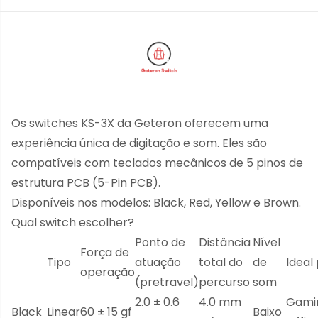
Os switches KS-3X da Geteron oferecem uma
experiência única de digitação e som. Eles são
compatíveis com teclados mecânicos de 5 pinos de
estrutura PCB (5-Pin PCB).
Disponíveis nos modelos: Black, Red, Yellow e Brown.
Qual switch escolher?
Ponto de
Distância
Nível
Força de
Tipo
atuação
total do
de
Ideal
operação
(pretravel)
percurso
som
2.0 ± 0.6
4.0 mm
Gami
Black
Linear
60 ± 15 gf
Baixo