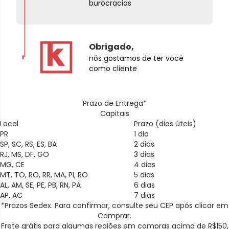
burocracias
Obrigado,
nós gostamos de ter você
como cliente
Prazo de Entrega*
Capitais
Local
Prazo (dias úteis)
PR
1 dia
SP, SC, RS, ES, BA
2 dias
RJ, MS, DF, GO
3 dias
MG, CE
4 dias
MT, TO, RO, RR, MA, PI, RO
5 dias
AL, AM, SE, PE, PB, RN, PA
6 dias
AP, AC
7 dias
*Prazos Sedex. Para confirmar, consulte seu CEP após clicar em
Comprar.
Frete grátis para algumas regiões em compras acima de R$150,