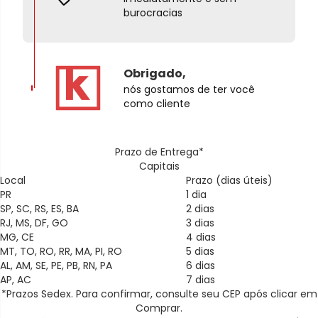
burocracias
Obrigado,
nós gostamos de ter você
como cliente
Prazo de Entrega*
Capitais
Local
Prazo (dias úteis)
PR
1 dia
SP, SC, RS, ES, BA
2 dias
RJ, MS, DF, GO
3 dias
MG, CE
4 dias
MT, TO, RO, RR, MA, PI, RO
5 dias
AL, AM, SE, PE, PB, RN, PA
6 dias
AP, AC
7 dias
*Prazos Sedex. Para confirmar, consulte seu CEP após clicar em
Comprar.