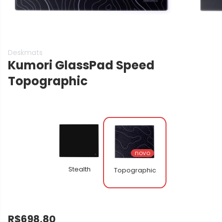
Deskmats
Kumori GlassPad Speed
Topographic
novo
Stealth
Topographic
R$698,80