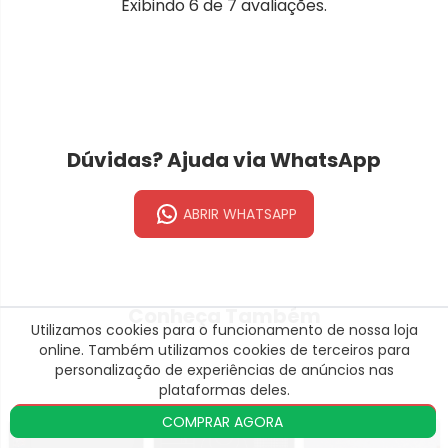
Exibindo
6
de
7
avaliações.
Dúvidas? Ajuda via WhatsApp
ABRIR WHATSAPP
Conheça Também
Utilizamos cookies para o funcionamento de nossa loja
1. Onde é para entregar?
online. Também utilizamos cookies de terceiros para
personalização de experiências de anúncios nas
CEP
BUSCAR
plataformas deles.
ACEITAR E CONTINUAR
COMPRAR AGORA
NÃO SEI MEU CEP