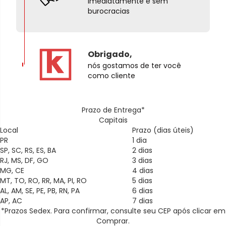
imediatamente e sem
burocracias
Obrigado,
nós gostamos de ter você
como cliente
Prazo de Entrega*
Capitais
Local
Prazo (dias úteis)
PR
1 dia
SP, SC, RS, ES, BA
2 dias
RJ, MS, DF, GO
3 dias
MG, CE
4 dias
MT, TO, RO, RR, MA, PI, RO
5 dias
AL, AM, SE, PE, PB, RN, PA
6 dias
AP, AC
7 dias
*Prazos Sedex. Para confirmar, consulte seu CEP após clicar em
Comprar.