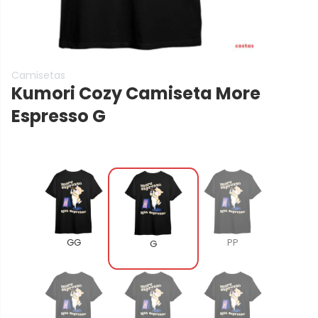
Camisetas
Kumori Cozy Camiseta More
Espresso
G
GG
PP
G