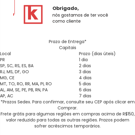
Obrigado,
nós gostamos de ter você
como cliente
Prazo de Entrega*
Capitais
Local
Prazo (dias úteis)
PR
1 dia
SP, SC, RS, ES, BA
2 dias
RJ, MS, DF, GO
3 dias
MG, CE
4 dias
MT, TO, RO, RR, MA, PI, RO
5 dias
AL, AM, SE, PE, PB, RN, PA
6 dias
AP, AC
7 dias
*Prazos Sedex. Para confirmar, consulte seu CEP após clicar em
Comprar.
Frete grátis para algumas regiões em compras acima de R$150,
valor reduzido para todas as outras regiões. Prazos podem
sofrer acréscimos temporários.