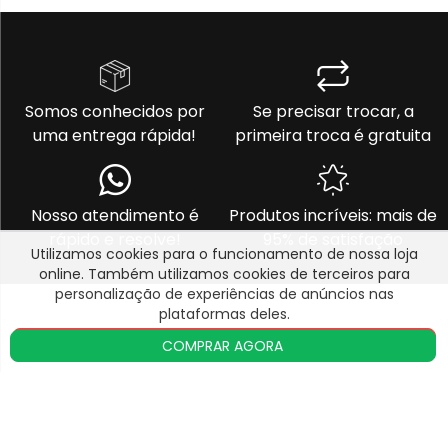
Somos conhecidos por
Se precisar trocar, a
uma entrega rápida!
primeira troca é gratuita
Nosso atendimento é
Produtos incríveis: mais de
rápido e resolve!
95% de satisfação
Utilizamos cookies para o funcionamento de nossa loja
1. Onde é para entregar?
online. Também utilizamos cookies de terceiros para
personalização de experiências de anúncios nas
CEP
BUSCAR
plataformas deles.
Dúvidas? Ajuda via WhatsApp
ACEITAR E CONTINUAR
COMPRAR AGORA
NÃO SEI MEU CEP
ABRIR WHATSAPP
OK